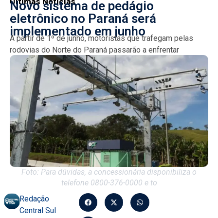
Últimas Notícias
Novo sistema de pedágio
eletrônico no Paraná será
implementado em junho
A partir de 1º de junho, motoristas que trafegam pelas
rodovias do Norte do Paraná passarão a enfrentar
cobrança de pedágio eletrônico. O sistema free...
Foto: Para dúvidas, a concessionária disponibiliza o
telefone 0800-376-0000 e to
Redação
Central Sul