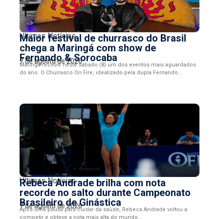
Últimas Notícias
Maior festival de churrasco do Brasil
chega a Maringá com show de
Fernando & Sorocaba
7 de agosto de 2026
Maringá recebe neste sábado (8) um dos eventos mais aguardados
do ano. O Churrasco On Fire, idealizado pela dupla Fernando...
Últimas Notícias
Rebeca Andrade brilha com nota
recorde no salto durante Campeonato
Brasileiro de Ginástica
7 de agosto de 2026
Após uma pausa para cuidar da saúde, Rebeca Andrade voltou a
competir e obteve a nota mais alta do mundo...