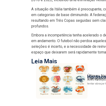
A situação da Itália também é preocupante, 
em categorias de base diminuindo. A federaçã
resultando em Três Copas seguidas sem class
profundos.
Embora a incompetência tenha acelerado o de
em andamento. O futebol não perdoa aquele
seleções é incerto, e a necessidade de reinv
espaço que deixarem será rapidamente tomado
Leia Mais
Últimas No
Horósco
5 de agosto
ÁRIES Dedique 
tentar abraçar