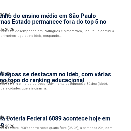
tícias
nho do ensino médio em São Paulo
mas Estado permanece fora do top 5 no
 de 2026
horias no desempenho em Português e Matemática, São Paulo continua
 primeiros lugares no Ideb, ocupando...
tícias
Alagoas se destacam no Ideb, com várias
no topo do ranking educacional
 de 2026
oas lideram o Índice de Desenvolvimento da Educação Básica (Ideb),
ara cidades que atingiram a...
tícias
da Loteria Federal 6089 acontece hoje em
lo
 de 2026
teria Federal 6089 ocorre nesta quarta-feira (05/08), a partir das 20h, com