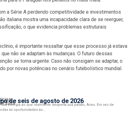
com a Série A perdendo competitividade e investimentos
o italiana mostra uma incapacidade clara de se reerguer,
ificação, o que evidencia problemas estruturais
clínio, é importante ressaltar que esse processo já estava
s que não se adaptam às mudanças. O futuro dessas
enção se torna urgente. Caso não consigam se adaptar, o
 por novas potências no cenário futebolístico mundial.
tícias
po de seis de agosto de 2026
 de 2026
sua energia ao que realmente desperta sua paixão, Áries. Em vez de
 todas as oportunidades ao...