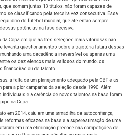
es, que somam juntas 13 títulos, não foram capazes de
mo se classificando pela terceira vez consecutiva. Essa
equilíbrio do futebol mundial, que até então sempre
essas potências na fase decisiva.
o da Copa em que as três seleções mais vitoriosas não
e levanta questionamentos sobre a trajetória futura dessas
temunhando uma decadência irreversível ou apenas uma
 entre os dez elencos mais valiosos do mundo, os
financeiras ou de talento.
sas, a falta de um planejamento adequado pela CBF e as
am para a pior campanha da seleção desde 1990. Além
 individuais e a carência de novos talentos na base foram
uipe na Copa.
ato em 2014, caiu em uma armadilha de autoconfiança,
a de reformas eficazes na base e a superestimação de uma
ultaram em uma eliminação precoce nas competições de
ria para o Paraguai nos pênaltis no mata-mata.