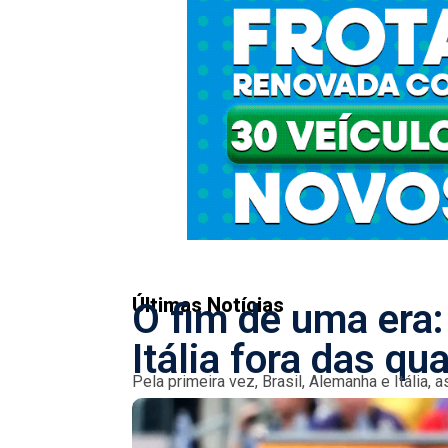
Últimas Notícias
O fim de uma era:
Itália fora das qua
Pela primeira vez, Brasil, Alemanha e Itália
alcançam as quartas de final do torneio. Um m