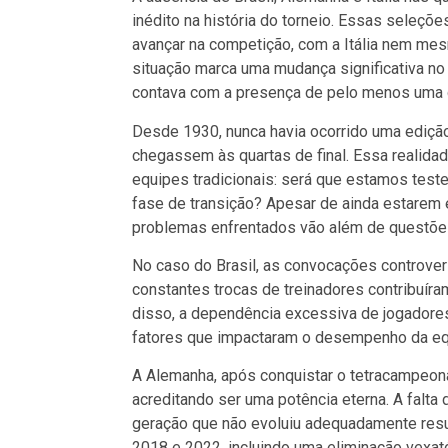
inédito na história do torneio. Essas seleçõ
avançar na competição, com a Itália nem mes
situação marca uma mudança significativa no 
contava com a presença de pelo menos uma d
Desde 1930, nunca havia ocorrido uma ediçã
chegassem às quartas de final. Essa realidad
equipes tradicionais: será que estamos tes
fase de transição? Apesar de ainda estarem
problemas enfrentados vão além de questões 
No caso do Brasil, as convocações controver
constantes trocas de treinadores contribuír
disso, a dependência excessiva de jogadores
fatores que impactaram o desempenho da eq
A Alemanha, após conquistar o tetracampeon
acreditando ser uma potência eterna. A falt
geração que não evoluiu adequadamente res
2018 e 2022, incluindo uma eliminação vexató