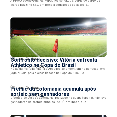
A Procuradoria-Geral da República solicitou a perda do cargo de
Marco Buzzi no STJ, em meio a acusações de assédio...
Últimas Notícias
Confronto decisivo: Vitória enfrenta
Athletico na Copa do Brasil
6 de agosto de 2026
Nesta quinta-feira, Vitória e Athletico se encontram no Barradão, em
jogo crucial para a classificação na Copa do Brasil. O...
Últimas Notícias
Prêmio da Lotomania acumula após
sorteio sem ganhadores
6 de agosto de 2026
O concurso 2959 da Lotomania, realizado na quarta-feira (5), não teve
ganhadores do prêmio principal de R$ 7 milhões, que...