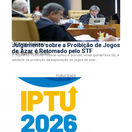
Últimas Notícias
Julgamento sobre a Proibição de Jogos
de Azar é Retomado pelo STF
6 de agosto de 2026
O Supremo Tribunal Federal voltou a discutir, nesta quinta-feira (6), a
validade da proibição da exploração de jogos de azar...
PUBLICIDADE