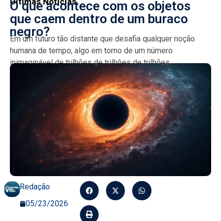
Últimas Notícias
O que acontece com os objetos
que caem dentro de um buraco
negro?
Em um futuro tão distante que desafia qualquer noção
humana de tempo, algo em torno de um número
inimaginável de trilhões de trilhões de trilhões...
Redação
05/23/2026