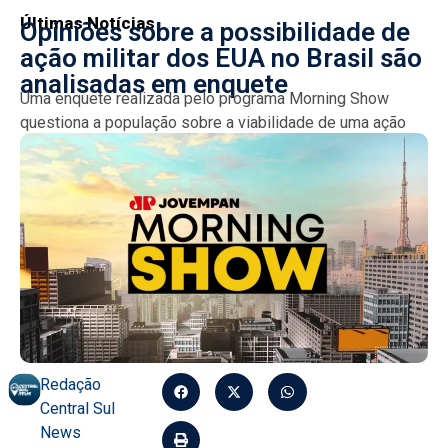
Últimas Notícias
Opiniões sobre a possibilidade de
ação militar dos EUA no Brasil são
analisadas em enquete
Uma enquete realizada pelo programa Morning Show
questiona a população sobre a viabilidade de uma ação
militar dos EUA no Brasil. A discussão surge em...
Redação
Central Sul
News