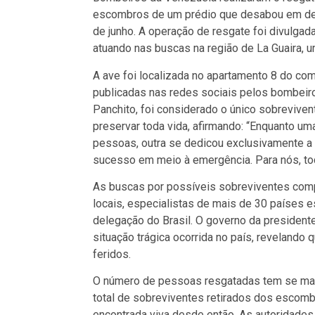
escombros de um prédio que desabou em deco
de junho. A operação de resgate foi divulgad
atuando nas buscas na região de La Guaira, 
A ave foi localizada no apartamento 8 do c
publicadas nas redes sociais pelos bombeir
Panchito, foi considerado o único sobreviven
preservar toda vida, afirmando: “Enquanto um
pessoas, outra se dedicou exclusivamente a 
sucesso em meio à emergência. Para nós, tod
As buscas por possíveis sobreviventes compl
locais, especialistas de mais de 30 países 
delegação do Brasil. O governo da presidente
situação trágica ocorrida no país, revelando
feridos.
O número de pessoas resgatadas tem se manti
total de sobreviventes retirados dos escom
encontrada viva desde então. As autoridade