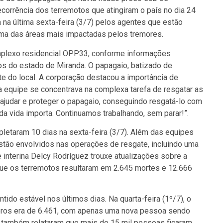
rrência dos terremotos que atingiram o país no dia 24
a na última sexta-feira (3/7) pelos agentes que estão
uma das áreas mais impactadas pelos tremores.
omplexo residencial OPP33, conforme informações
os do estado de Miranda. O papagaio, batizado de
te do local. A corporação destacou a importância de
a equipe se concentrava na complexa tarefa de resgatar as
ajudar e proteger o papagaio, conseguindo resgatá-lo com
a vida importa. Continuamos trabalhando, sem parar!”.
etaram 10 dias na sexta-feira (3/7). Além das equipes
estão envolvidos nas operações de resgate, incluindo uma
 interina Delcy Rodríguez trouxe atualizações sobre a
 que os terremotos resultaram em 2.645 mortes e 12.666
do estável nos últimos dias. Na quarta-feira (1º/7), o
bros era de 6.461, com apenas uma nova pessoa sendo
s também relataram que mais de 15 mil pessoas ficaram