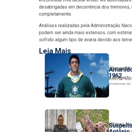
desabrigadas em decorrência dos tremores, 
completamente.
Análises realizadas pela Administração Nac
podem ser ainda mais extensos, com estimati
sofrido algum tipo de avaria devido aos terr
Leia Mais
Últimas No
Amarildo
1962
6 de agosto
Amarildo Tavar
problemas de s
Últimas No
Suspeito
Antônio 