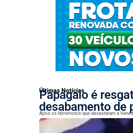
Últimas Notícias
Papagaio é resga
desabamento de p
Após os terremotos que devastaram a Venez
estava sob os escombros de um edifício em La