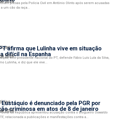
 de 2026
oram presas pela Polícia Civil em Antônio Olinto após serem acusadas
 a um cão da raça...
tícias
PT afirma que Lulinha vive em situação
ra difícil na Espanha
 de 2026
quá, vice-presidente nacional do PT, defende Fábio Luís Lula da Silva,
 Lulinha, e diz que ele vive...
tícias
 Eustáquio é denunciado pela PGR por
ão criminosa em atos de 8 de janeiro
 de 2026
a-Geral da República apresentou acusação contra o blogueiro Oswaldo
TF, relacionada a publicações e manifestações contra a...