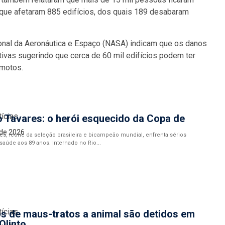
que afetaram 885 edifícios, dos quais 189 desabaram
ional da Aeronáutica e Espaço (NASA) indicam que os danos
vas sugerindo que cerca de 60 mil edifícios podem ter
emotos.
tícias
 Tavares: o herói esquecido da Copa de
 de 2026
es, ícone da seleção brasileira e bicampeão mundial, enfrenta sérios
aúde aos 89 anos. Internado no Rio...
tícias
s de maus-tratos a animal são detidos em
Olinto