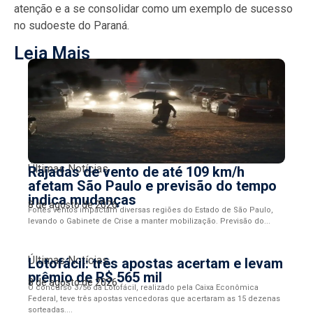
atenção e a se consolidar como um exemplo de sucesso
no sudoeste do Paraná.
Leia Mais
Últimas Notícias
Rajadas de vento de até 109 km/h
afetam São Paulo e previsão do tempo
indica mudanças
8 de agosto de 2026
Fortes ventos impactam diversas regiões do Estado de São Paulo,
levando o Gabinete de Crise a manter mobilização. Previsão do...
Últimas Notícias
Lotofácil: três apostas acertam e levam
prêmio de R$ 565 mil
8 de agosto de 2026
O concurso 3756 da Lotofácil, realizado pela Caixa Econômica
Federal, teve três apostas vencedoras que acertaram as 15 dezenas
sorteadas....