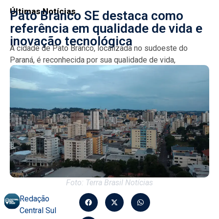
Últimas Notícias
Pato Branco SE destaca como
referência em qualidade de vida e
inovação tecnológica
A cidade de Pato Branco, localizada no sudoeste do
Paraná, é reconhecida por sua qualidade de vida,
segurança e um mercado em ascensão voltado para...
Foto: Terra Brasil Notícias
Redação
Central Sul