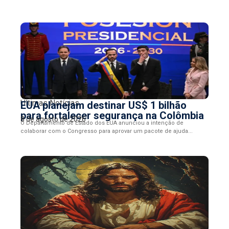
Últimas Notícias
EUA planejam destinar US$ 1 bilhão
para fortalecer segurança na Colômbia
8 de agosto de 2026
O Departamento de Estado dos EUA anunciou a intenção de
colaborar com o Congresso para aprovar um pacote de ajuda...