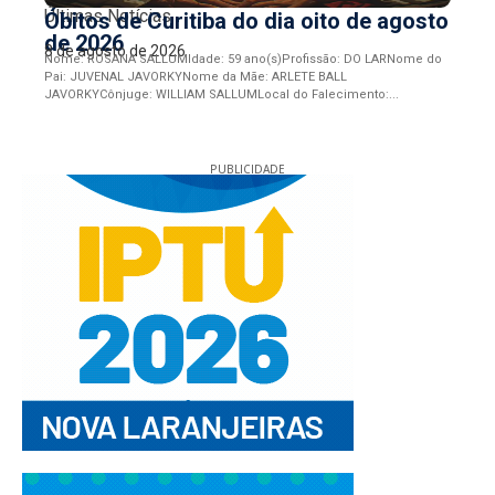
Últimas Notícias
Óbitos de Curitiba do dia oito de agosto
de 2026
8 de agosto de 2026
Nome: ROSANA SALLUMIdade: 59 ano(s)Profissão: DO LARNome do
Pai: JUVENAL JAVORKYNome da Mãe: ARLETE BALL
JAVORKYCônjuge: WILLIAM SALLUMLocal do Falecimento:...
PUBLICIDADE