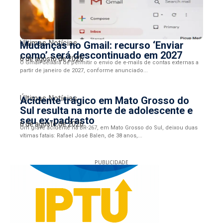
Últimas Notícias
Mudanças no Gmail: recurso ‘Enviar
como’ será descontinuado em 2027
6 de agosto de 2026
O Gmail deixará de permitir o envio de e-mails de contas externas a
partir de janeiro de 2027, conforme anunciado...
Últimas Notícias
Acidente trágico em Mato Grosso do
Sul resulta na morte de adolescente e
seu ex-padrasto
6 de agosto de 2026
Um grave acidente na BR-267, em Mato Grosso do Sul, deixou duas
vítimas fatais: Rafael José Balen, de 38 anos,...
PUBLICIDADE