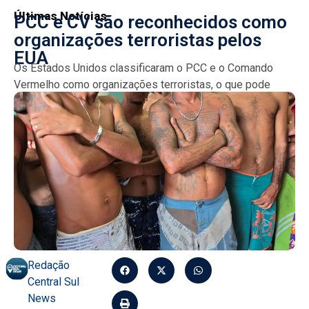
Últimas Notícias
PCC e CV são reconhecidos como
organizações terroristas pelos
EUA
Os Estados Unidos classificaram o PCC e o Comando
Vermelho como organizações terroristas, o que pode
resultar em sanções mais severas contra os grupos. A...
Redação
Central Sul
News