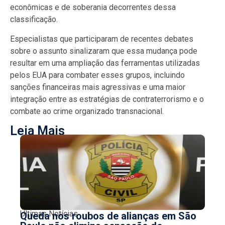
econômicas e de soberania decorrentes dessa
classificação.
Especialistas que participaram de recentes debates
sobre o assunto sinalizaram que essa mudança pode
resultar em uma ampliação das ferramentas utilizadas
pelos EUA para combater esses grupos, incluindo
sanções financeiras mais agressivas e uma maior
integração entre as estratégias de contraterrorismo e o
combate ao crime organizado transnacional.
Leia Mais
Últimas Notícias
Queda nos roubos de alianças em São