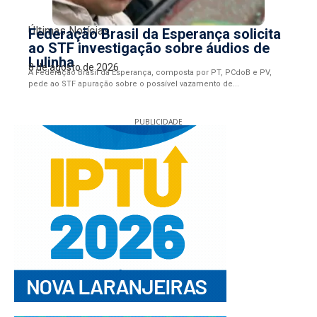
Últimas Notícias
Federação Brasil da Esperança solicita
ao STF investigação sobre áudios de
Lulinha
8 de agosto de 2026
A Federação Brasil da Esperança, composta por PT, PCdoB e PV,
pede ao STF apuração sobre o possível vazamento de...
PUBLICIDADE