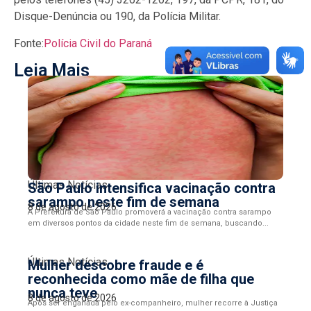
Disque-Denúncia ou 190, da Polícia Militar.
Fonte:
Polícia Civil do Paraná
Leia Mais
Últimas Notícias
São Paulo intensifica vacinação contra
sarampo neste fim de semana
8 de agosto de 2026
A Prefeitura de São Paulo promoverá a vacinação contra sarampo
em diversos pontos da cidade neste fim de semana, buscando...
Últimas Notícias
Mulher descobre fraude e é
reconhecida como mãe de filha que
nunca teve
8 de agosto de 2026
Após ser enganada pelo ex-companheiro, mulher recorre à Justiça