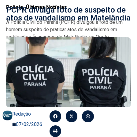
Policia
,
Últimas Notícias
PCPR divulga foto de suspeito de
atos de vandalismo em Matelândia
A Polícia Civil do Paraná (PCPR) divulgou a foto de um
homem suspeito de praticar atos de vandalismo em
instituições financeiras de Matelândia, no Oeste...
Redação
07/02/2026