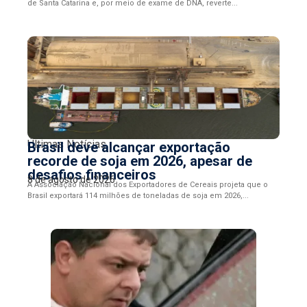
de Santa Catarina e, por meio de exame de DNA, reverte...
Últimas Notícias
Brasil deve alcançar exportação
recorde de soja em 2026, apesar de
desafios financeiros
8 de agosto de 2026
A Associação Nacional dos Exportadores de Cereais projeta que o
Brasil exportará 114 milhões de toneladas de soja em 2026,...