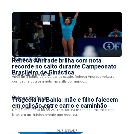
Últimas Notícias
Rebeca Andrade brilha com nota
recorde no salto durante Campeonato
Brasileiro de Ginástica
7 de agosto de 2026
Após uma pausa para cuidar da saúde, Rebeca Andrade voltou a
competir e obteve a nota mais alta do mundo...
Últimas Notícias
Tragédia na Bahia: mãe e filho falecem
em colisão entre carro e caminhão
7 de agosto de 2026
Um acidente fatal na BA-262 resultou na morte de uma mãe e seu
filho, em um trágico evento que ocorreu...
PUBLICIDADE