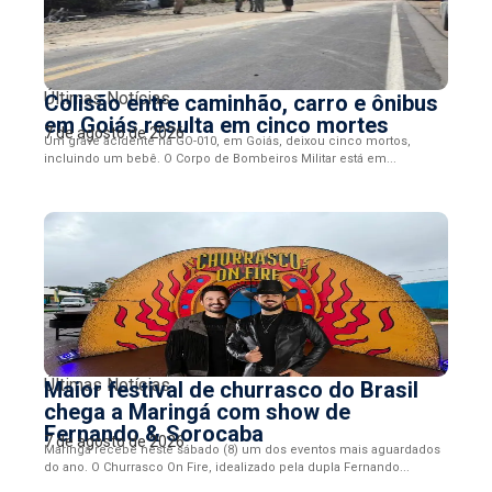
Últimas Notícias
Colisão entre caminhão, carro e ônibus
em Goiás resulta em cinco mortes
7 de agosto de 2026
Um grave acidente na GO-010, em Goiás, deixou cinco mortos,
incluindo um bebê. O Corpo de Bombeiros Militar está em...
Últimas Notícias
Maior festival de churrasco do Brasil
chega a Maringá com show de
Fernando & Sorocaba
7 de agosto de 2026
Maringá recebe neste sábado (8) um dos eventos mais aguardados
do ano. O Churrasco On Fire, idealizado pela dupla Fernando...