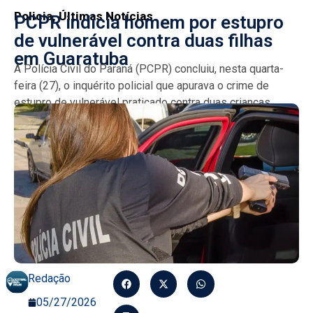
Policia
,
Últimas Notícias
PCPR indicia homem por estupro
de vulnerável contra duas filhas
em Guaratuba
A Polícia Civil do Paraná (PCPR) concluiu, nesta quarta-
feira (27), o inquérito policial que apurava o crime de
estupro de vulnerável praticado contra duas crianças,...
Redação
05/27/2026