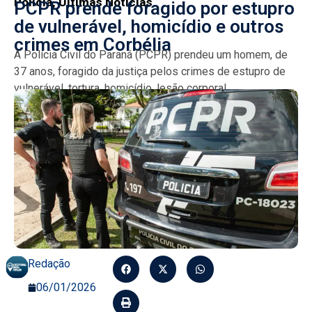
Policia
,
Últimas Notícias
PCPR prende foragido por estupro
de vulnerável, homicídio e outros
crimes em Corbélia
A Polícia Civil do Paraná (PCPR) prendeu um homem, de
37 anos, foragido da justiça pelos crimes de estupro de
vulnerável, tortura, homicídio, lesão corporal...
Redação
06/01/2026