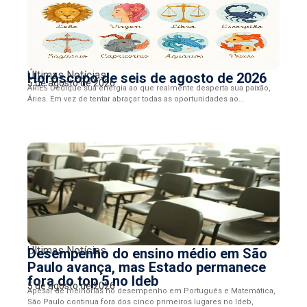
Últimas Notícias
Horóscopo de seis de agosto de 2026
5 de agosto de 2026
ÁRIES Dedique sua energia ao que realmente desperta sua paixão,
Áries. Em vez de tentar abraçar todas as oportunidades ao...
Últimas Notícias
Desempenho do ensino médio em São
Paulo avança, mas Estado permanece
fora do top 5 no Ideb
5 de agosto de 2026
Apesar de melhorias no desempenho em Português e Matemática,
São Paulo continua fora dos cinco primeiros lugares no Ideb,