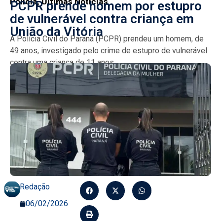
Policia
,
Últimas Notícias
PCPR prende homem por estupro
de vulnerável contra criança em
União da Vitória
A Polícia Civil do Paraná (PCPR) prendeu um homem, de
49 anos, investigado pelo crime de estupro de vulnerável
contra uma criança de 11 anos....
Redação
06/02/2026