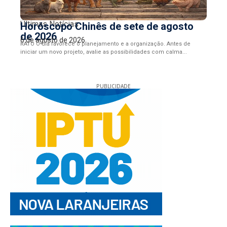
Últimas Notícias
Horóscopo Chinês de sete de agosto
de 2026
6 de agosto de 2026
RATO O dia favorece o planejamento e a organização. Antes de
iniciar um novo projeto, avalie as possibilidades com calma...
PUBLICIDADE