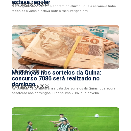
estava regular
9 de agosto de 2026
O advogado da Voos Rio Panorâmico afirmou que a aeronave tinha
todos os alvarás e estava com a manutenção em...
Últimas Notícias
Mudanças nos sorteios da Quina:
concurso 7086 será realizado no
domingo
9 de agosto de 2026
As Loterias Caixa alteraram a data dos sorteios da Quina, que agora
ocorrerão aos domingos. O concurso 7086, que deveria...