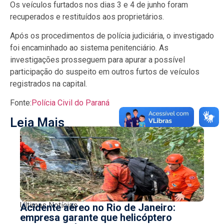
Os veículos furtados nos dias 3 e 4 de junho foram
recuperados e restituídos aos proprietários.
Após os procedimentos de polícia judiciária, o investigado
foi encaminhado ao sistema penitenciário. As
investigações prosseguem para apurar a possível
participação do suspeito em outros furtos de veículos
registrados na capital.
Fonte:
Polícia Civil do Paraná
Leia Mais
Últimas Notícias
Acidente aéreo no Rio de Janeiro:
empresa garante que helicóptero