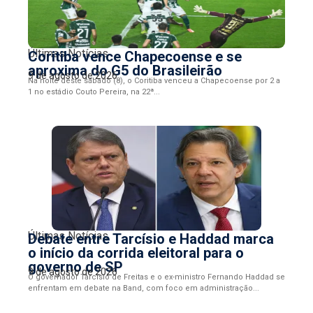
Últimas Notícias
Coritiba vence Chapecoense e se
aproxima do G5 do Brasileirão
9 de agosto de 2026
Na noite deste sábado (8), o Coritiba venceu a Chapecoense por 2 a
1 no estádio Couto Pereira, na 22ª...
Últimas Notícias
Debate entre Tarcísio e Haddad marca
o início da corrida eleitoral para o
governo de SP
9 de agosto de 2026
O governador Tarcísio de Freitas e o ex-ministro Fernando Haddad se
enfrentam em debate na Band, com foco em administração...