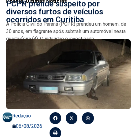
Policia
,
Últimas Notícias
PCPR prende suspeito por
diversos furtos de veículos
ocorridos em Curitiba
A Polícia Civil do Paraná (PCPR) prendeu um homem, de
30 anos, em flagrante após subtrair um automóvel nesta
quarta-feira (4). O indivíduo é investigado...
Redação
06/08/2026