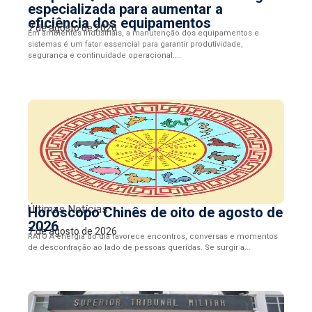
especializada para aumentar a
eficiência dos equipamentos
7 de agosto de 2026
Em ambientes industriais, a manutenção dos equipamentos e
sistemas é um fator essencial para garantir produtividade,
segurança e continuidade operacional....
Últimas Notícias
Horóscopo Chinês de oito de agosto de
2026
7 de agosto de 2026
RATO A energia do dia favorece encontros, conversas e momentos
de descontração ao lado de pessoas queridas. Se surgir a...