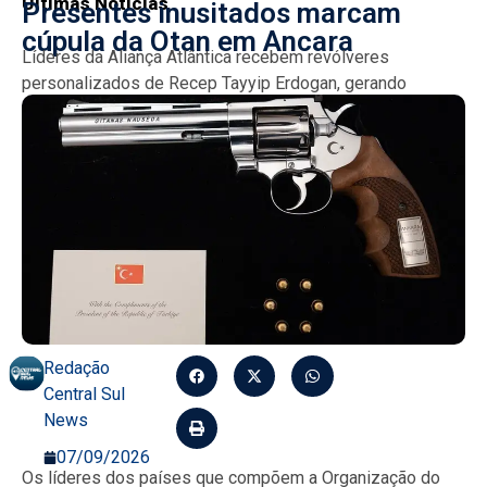
Últimas Notícias
Presentes inusitados marcam
cúpula da Otan em Ancara
Líderes da Aliança Atlântica recebem revólveres
personalizados de Recep Tayyip Erdogan, gerando
preocupação com segurança e transporte das armas....
Redação
Central Sul
News
07/09/2026
Os líderes dos países que compõem a Organização do