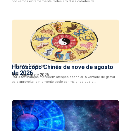
por ventos extremamente fortes em duas cidades da...
Últimas Notícias
Horóscopo Chinês de nove de agosto
de 2026
8 de agosto de 2026
RATO As finanças merecem atenção especial. A vontade de gastar
para aproveitar o momento pode ser maior do que o...