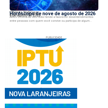
Últimas Notícias
Horóscopo de nove de agosto de 2026
8 de agosto de 2026
ÁRIES O clima ao seu redor tende a favorecer desentendimentos
entre pessoas com quem você convive ou participa de algum...
PUBLICIDADE