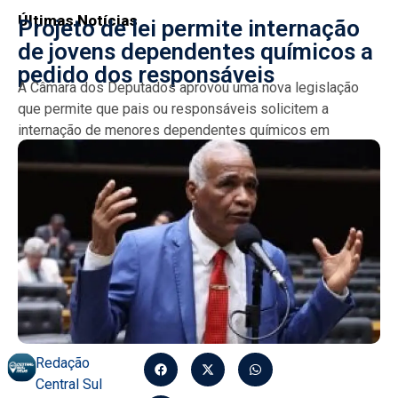
Últimas Notícias
Projeto de lei permite internação
de jovens dependentes químicos a
pedido dos responsáveis
A Câmara dos Deputados aprovou uma nova legislação
que permite que pais ou responsáveis solicitem a
internação de menores dependentes químicos em
comunidades terapêuticas. O...
Redação
Central Sul