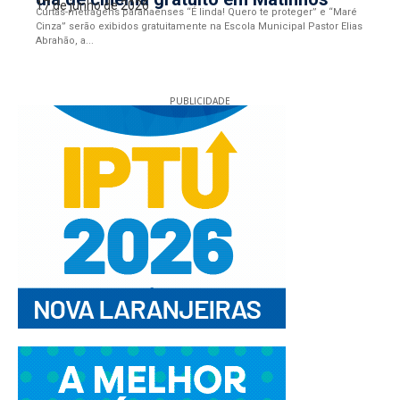
17 de junho de 2026
Curtas-metragens paranaenses “É linda! Quero te proteger” e “Maré
Cinza” serão exibidos gratuitamente na Escola Municipal Pastor Elias
Abrahão, a...
PUBLICIDADE