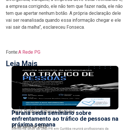
a empresa corrigindo, ele não tem que fazer nada, ele não
tem que apertar nenhum botão. A própria declaração dele
vai ser reanalisada quando essa informação chegar e ele
vai sair da malha”, esclareceu Fonseca.
Fonte:
A Rede PG
Leia Mais
Geral
,
Política
,
Últimas Notícias
Paraná sedia seminário sobre
enfrentamento ao tráfico de pessoas na
próxima semana
22 de julho de 2026
Evento na sede da OAB/PR em Curitiba reunirá profissionais da