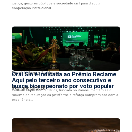
justiça, gestores públicos e sociedade civil para discutir
cooperação institucional...
Geral
,
Últimas Notícias
Oral Sin é indicada ao Prêmio Reclame
Aqui pelo terceiro ano consecutivo e
busca bicampeonato por voto popular
8 de julho de 2026
Rede de implantes dentários, fundada no Paraná, mantém selo
máximo de reputação da plataforma e reforça compromisso com a
experiência...