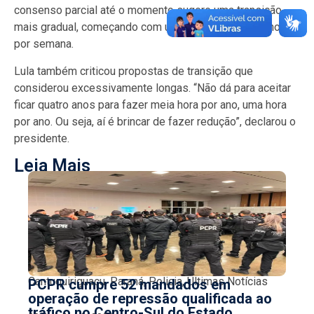
consenso parcial até o momento sugere uma transição
mais gradual, começando com uma redução de uma hora
por semana.
Lula também criticou propostas de transição que
considerou excessivamente longas. “Não dá para aceitar
ficar quatro anos para fazer meia hora por ano, uma hora
por ano. Ou seja, aí é brincar de fazer redução”, declarou o
presidente.
Leia Mais
Cantuquiriguaçu
,
Paraná
,
Policia
,
Últimas Notícias
PCPR cumpre 52 mandados em
operação de repressão qualificada ao
tráfico no Centro-Sul do Estado