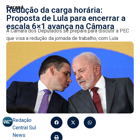
Paraná
Redução da carga horária:
Proposta de Lula para encerrar a
escala 6×1 avança na Câmara
A Câmara dos Deputados se prepara para discutir a PEC
que visa a redução da jornada de trabalho, com Lula
defendendo uma diminuição imediata de...
Redação
Central Sul
News