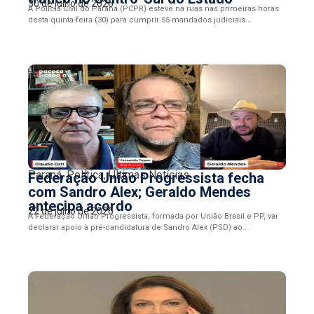
30 de julho de 2026
A Polícia Civil do Paraná (PCPR) esteve na ruas nas primeiras horas
desta quinta-feira (30) para cumprir 55 mandados judiciais...
Paraná
,
Política
,
Últimas Notícias
Federação União Progressista fecha
com Sandro Alex; Geraldo Mendes
antecipa acordo
22 de julho de 2026
A Federação União Progressista, formada por União Brasil e PP, vai
declarar apoio à pré-candidatura de Sandro Alex (PSD) ao...