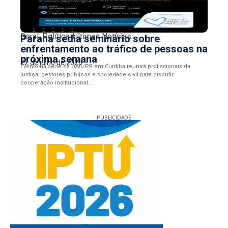
Geral
,
Política
,
Últimas Notícias
Paraná sedia seminário sobre
enfrentamento ao tráfico de pessoas na
próxima semana
22 de julho de 2026
Evento na sede da OAB/PR em Curitiba reunirá profissionais da
justiça, gestores públicos e sociedade civil para discutir
cooperação institucional...
PUBLICIDADE