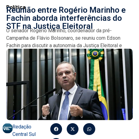
Política
Reunião entre Rogério Marinho e
Fachin aborda interferências do
STF na Justiça Eleitoral
O senador Rogério Marinho, coordenador da pré-
Campanha de Flávio Bolsonaro, se reuniu com Edson
Fachin para discutir a autonomia da Justiça Eleitoral e
criticar ações...
Redação
Central Sul