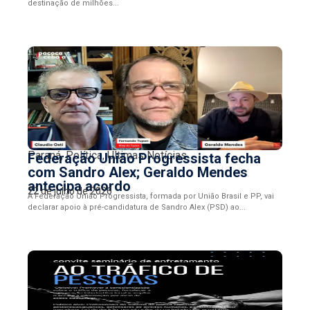
destinação de milhões...
Paraná
,
Política
,
Últimas Notícias
Federação União Progressista fecha
com Sandro Alex; Geraldo Mendes
antecipa acordo
22 de julho de 2026
A Federação União Progressista, formada por União Brasil e PP, vai
declarar apoio à pré-candidatura de Sandro Alex (PSD) ao...