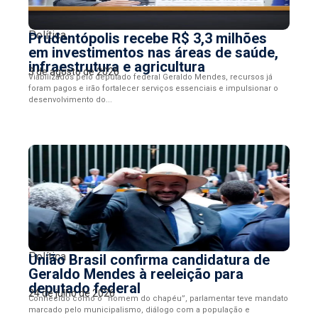
Política
Prudentópolis recebe R$ 3,3 milhões
em investimentos nas áreas de saúde,
infraestrutura e agricultura
3 de agosto de 2026
Viabilizados pelo deputado federal Geraldo Mendes, recursos já
foram pagos e irão fortalecer serviços essenciais e impulsionar o
desenvolvimento do...
Política
União Brasil confirma candidatura de
Geraldo Mendes à reeleição para
deputado federal
24 de julho de 2026
Conhecido como o “homem do chapéu”, parlamentar teve mandato
marcado pelo municipalismo, diálogo com a população e