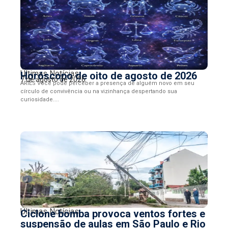
Últimas Notícias
Horóscopo de oito de agosto de 2026
7 de agosto de 2026
ÁRIES Você pode perceber a presença de alguém novo em seu
círculo de convivência ou na vizinhança despertando sua
curiosidade....
Últimas Notícias
Ciclone bomba provoca ventos fortes e
suspensão de aulas em São Paulo e Rio