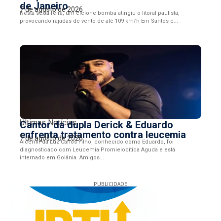
de Janeiro
7 de agosto de 2026
Nesta sexta-feira, um ciclone bomba atingiu o litoral paulista,
provocando rajadas de vento de até 109 km/h Em Santos e...
Últimas Notícias
Cantor da dupla Derick & Eduardo
enfrenta tratamento contra leucemia
7 de agosto de 2026
Alcemir da Luz Carlos Filho, conhecido como Eduardo, foi
diagnosticado com Leucemia Promielocítica Aguda e está
internado em Goiânia. Amigos...
PUBLICIDADE