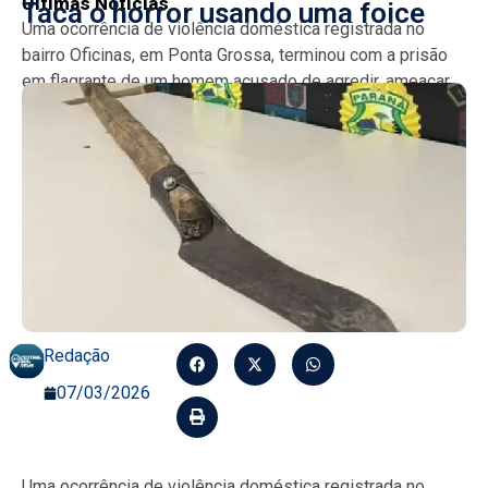
Últimas Notícias
Taca o horror usando uma foice
Uma ocorrência de violência doméstica registrada no
bairro Oficinas, em Ponta Grossa, terminou com a prisão
em flagrante de um homem acusado de agredir, ameaçar...
Redação
07/03/2026
Uma ocorrência de violência doméstica registrada no