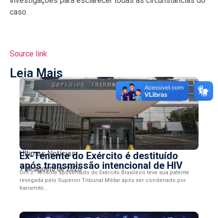
investigações para esclarecer todas as circunstâncias do
caso.
Source link
Leia Mais
Últimas Notícias
Ex-Tenente do Exército é destituído
após transmissão intencional de HIV
7 de agosto de 2026
Um 2º tenente aposentado do Exército Brasileiro teve sua patente
revogada pelo Superior Tribunal Militar após ser condenado por
transmitir...