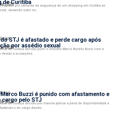
 de Curitiba
 de 2026
flagrado por câmeras de segurança de um shopping em Curitiba ao
cete, deixando outro no...
tícias
 do STJ é afastado e perde cargo após
ção por assédio sexual
 de 2026
bunal de Justiça decidiu punir o ministro Marco Aurélio Buzzi com a
 devido a acusações...
tícias
 Marco Buzzi é punido com afastamento e
 cargo pelo STJ
 de 2026
bunal de Justiça decidiu por maioria aplicar a pena de disponibilidade a
fastando-o do cargo devido...