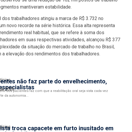
egmentos mantiveram estabilidade.
 dos trabalhadores atingiu a marca de R$ 3.732 no
um novo recorde na série histórica. Essa alta representa
endimento real habitual, que se refere à soma dos
alhadores em suas respectivas atividades, alcançou R$ 377
lexidade da situação do mercado de trabalho no Brasil,
a elevação dos rendimentos dos trabalhadores.
tícias
entes não faz parte do envelhecimento,
especialistas
 de 2026
fil dos pacientes faz com que a reabilitação oral seja vista cada vez
te da autonomia...
tícias
ista troca capacete em furto inusitado em