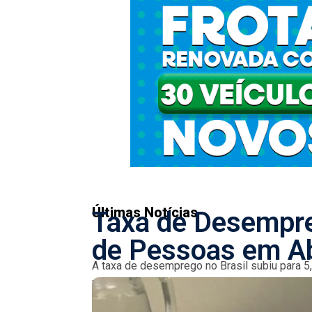
Últimas Notícias
Taxa de Desempre
de Pessoas em Ab
A taxa de desemprego no Brasil subiu para 5,
milhões de desempregados, segundo a PNAD-