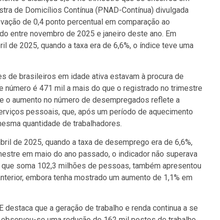
stra de Domicílios Contínua (PNAD-Contínua) divulgada
levação de 0,4 ponto percentual em comparação ao
odo entre novembro de 2025 e janeiro deste ano. Em
bril de 2025, quando a taxa era de 6,6%, o índice teve uma
es de brasileiros em idade ativa estavam à procura de
e número é 471 mil a mais do que o registrado no trimestre
que o aumento no número de desempregados reflete a
erviços pessoais, que, após um período de aquecimento
mesma quantidade de trabalhadores.
bril de 2025, quando a taxa de desemprego era de 6,6%,
mestre em maio do ano passado, o indicador não superava
s, que soma 102,3 milhões de pessoas, também apresentou
anterior, embora tenha mostrado um aumento de 1,1% em
E destaca que a geração de trabalho e renda continua a se
, observou-se uma redução de 162 mil postos de trabalho