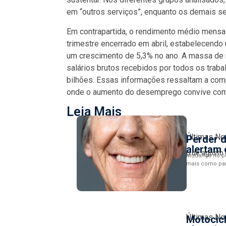
em “outros serviços”, enquanto os demais s
Em contrapartida, o rendimento médio mensal
trimestre encerrado em abril, estabelecendo 
um crescimento de 5,3% no ano. A massa de r
salários brutos recebidos por todos os trab
bilhões. Essas informações ressaltam a comp
onde o aumento do desemprego convive com 
Leia Mais
Últimas No
Perder d
alertam 
6 de agosto
Mudança no per
mais como par
Últimas No
Motocicl