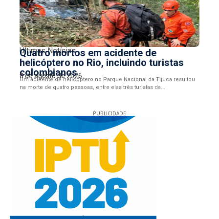
Últimas Notícias
Quatro mortos em acidente de
helicóptero no Rio, incluindo turistas
colombianos
8 de agosto de 2026
Um acidente de helicóptero no Parque Nacional da Tijuca resultou
na morte de quatro pessoas, entre elas três turistas da...
PUBLICIDADE