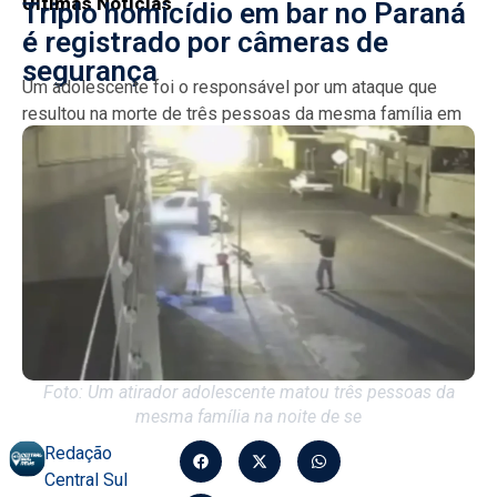
Últimas Notícias
Triplo homicídio em bar no Paraná
é registrado por câmeras de
segurança
Um adolescente foi o responsável por um ataque que
resultou na morte de três pessoas da mesma família em
Sarandi, no Norte do Paraná. O...
Foto: Um atirador adolescente matou três pessoas da
mesma família na noite de se
Redação
Central Sul