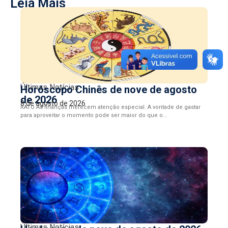
Leia Mais
Últimas Notícias
Horóscopo Chinês de nove de agosto
de 2026
8 de agosto de 2026
RATO As finanças merecem atenção especial. A vontade de gastar
para aproveitar o momento pode ser maior do que o...
Últimas Notícias