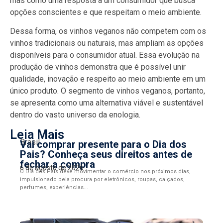
mas como uma resposta a um consumidor que busca
opções conscientes e que respeitam o meio ambiente.
Dessa forma, os vinhos veganos não competem com os
vinhos tradicionais ou naturais, mas ampliam as opções
disponíveis para o consumidor atual. Essa evolução na
produção de vinhos demonstra que é possível unir
qualidade, inovação e respeito ao meio ambiente em um
único produto. O segmento de vinhos veganos, portanto,
se apresenta como uma alternativa viável e sustentável
dentro do vasto universo da enologia.
Leia Mais
Brasil
Vai comprar presente para o Dia dos
Pais? Conheça seus direitos antes de
fechar a compra
6 de agosto de 2026
O Dia dos Pais deve movimentar o comércio nos próximos dias,
impulsionado pela procura por eletrônicos, roupas, calçados,
perfumes, experiências...