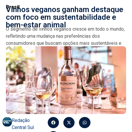
Brasil
Vinhos veganos ganham destaque
com foco em sustentabilidade e
bem-estar animal
O segmento de vinhos veganos cresce em todo o mundo,
refletindo uma mudança nas preferências dos
consumidores que buscam opções mais sustentáveis e
éticas na...
Redação
Central Sul