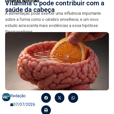
Últimas Notícias
Vitamina C pode contribuir com a
saúde da cabeça
A alimentação pode exercer uma influência importante
sobre a forma como o cérebro envelhece, e um novo
estudo acrescenta mais evidências a essa hipótese.
Pesquisadores...
Redação
07/07/2026