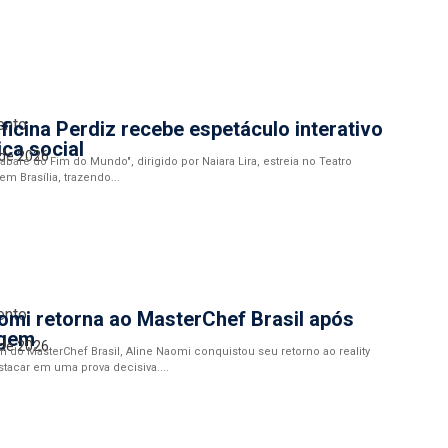
ento
ficina Perdiz recebe espetáculo interativo
ica social
 de 2026
abaré do Fim do Mundo", dirigido por Naiara Lira, estreia no Teatro
em Brasília, trazendo...
ento
omi retorna ao MasterChef Brasil após
agem
 de 2026
do MasterChef Brasil, Aline Naomi conquistou seu retorno ao reality
tacar em uma prova decisiva....