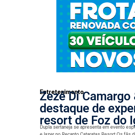
Entretenimento
Zezé Di Camargo 
destaque de expe
resort de Foz do 
Dupla sertaneja se apresenta em evento es
e lazer no Recanto Cataratas Resort Os fãs d