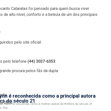
Recanto Cataratas foi pensado para quem busca viver
de alto nível, conforto e a beleza de um dos principais
o
ridos pelo site oficial:
s pelo telefone
(44) 3037-6353
.
grande procura pelos fãs da dupla.
ento
Flynn é reconhecida como a principal autora
lers do século 21
 de 2026
lian Flynn foi escolhida como a melhor autora de thrillers do século 21
o The...