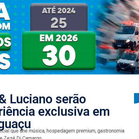
& Luciano serão
riência exclusiva em
Iguaçu
pecial que une música, hospedagem premium, gastronomia
e Zezé Di Camargo...