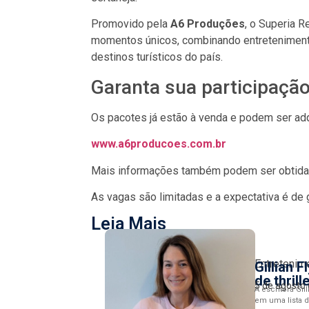
Promovido pela
A6 Produções
, o Superia 
momentos únicos, combinando entretenimento 
destinos turísticos do país.
Garanta sua participaçã
Os pacotes já estão à venda e podem ser adqui
www.a6producoes.com.br
Mais informações também podem ser obtida
As vagas são limitadas e a expectativa é de 
Leia Mais
Entretenim
Gillian 
de thril
5 de agosto
A escritora Gil
em uma lista d