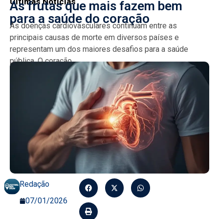
Últimas Notícias
As frutas que mais fazem bem
para a saúde do coração
As doenças cardiovasculares continuam entre as
principais causas de morte em diversos países e
representam um dos maiores desafios para a saúde
pública. O coração...
Redação
07/01/2026