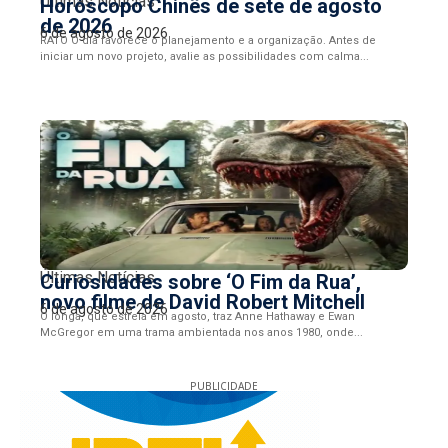
Últimas Notícias
Horóscopo Chinês de sete de agosto
de 2026
6 de agosto de 2026
RATO O dia favorece o planejamento e a organização. Antes de
iniciar um novo projeto, avalie as possibilidades com calma...
Últimas Notícias
Curiosidades sobre ‘O Fim da Rua’,
novo filme de David Robert Mitchell
6 de agosto de 2026
O longa, que estreia em agosto, traz Anne Hathaway e Ewan
McGregor em uma trama ambientada nos anos 1980, onde...
PUBLICIDADE