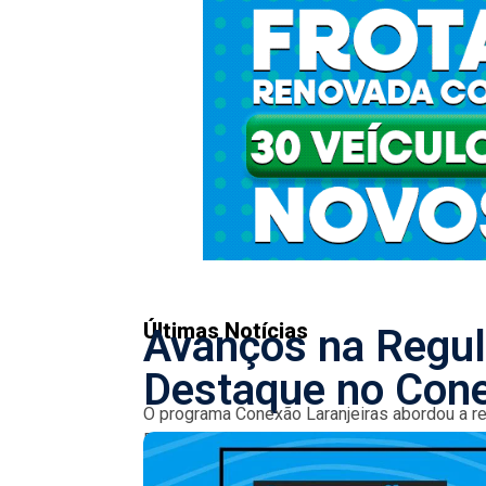
Últimas Notícias
Avanços na Regul
Destaque no Cone
O programa Conexão Laranjeiras abordou a reg
REURB e suas modalidades. A iniciativa já ben