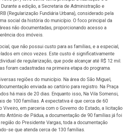
. Durante a edição, a Secretaria de Administração e
B (Regularização Fundiária Urbana), considerado pela
a social da história do município. O foco principal da
m áreas não documentadas, proporcionando acesso a
ferência dos imóveis.
al, que não possui custo para as famílias, e a especial,
elados em cinco vezes. Este custo é significativamente
idual de regularização, que pode alcançar até R$ 12 mil.
ias foram cadastradas na primeira etapa do programa.
versas regiões do município. Na área do São Miguel,
documentação enviada ao cartório para registro. Na Praça
dos há mais de 20 dias. Enquanto isso, Na Vila Somensi,
s de 100 famílias. A expectativa é que cerca de 60
o Viveiro, em parceria com o Governo do Estado, a licitação
nto Antônio de Pádua, a documentação de 90 famílias já foi
região do Presidente Vargas, toda a documentação
ndo-se que atenda cerca de 130 famílias.