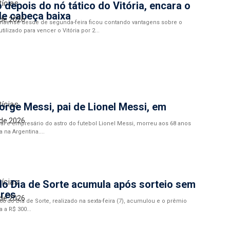
tícias
o depois do nó tático do Vitória, encara o
de cabeça baixa
 de 2026
anaense desde de segunda-feira ficou contando vantagens sobre o
utilizado para vencer o Vitória por 2...
tícias
orge Messi, pai de Lionel Messi, em
 de 2026
ai e empresário do astro do futebol Lionel Messi, morreu aos 68 anos
 na Argentina....
tícias
o Dia de Sorte acumula após sorteio sem
res
 de 2026
6 do Dia de Sorte, realizado na sexta-feira (7), acumulou e o prêmio
 a R$ 300...