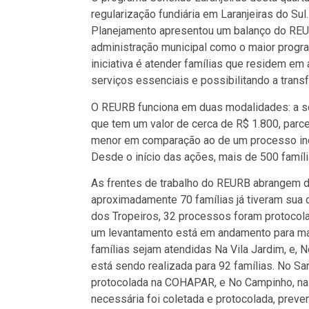
regularização fundiária em Laranjeiras do Sul
Planejamento apresentou um balanço do REUR
administração municipal como o maior program
iniciativa é atender famílias que residem e
serviços essenciais e possibilitando a trans
O REURB funciona em duas modalidades: a soci
que tem um valor de cerca de R$ 1.800, parc
menor em comparação ao de um processo indiv
Desde o início das ações, mais de 500 famíl
As frentes de trabalho do REURB abrangem di
aproximadamente 70 famílias já tiveram sua 
dos Tropeiros, 32 processos foram protocola
um levantamento está em andamento para mai
famílias sejam atendidas Na Vila Jardim, e, N
está sendo realizada para 92 famílias. No Sa
protocolada na COHAPAR, e No Campinho, na 
necessária foi coletada e protocolada, preve