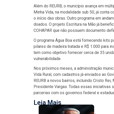
Além do REURB, o município avança em múltip
Minha Vida, na modalidade sub 50, já conta c
o início das obras. Outro programa em andam
doados. O projeto Escritura na Mão já benefic
COHAPAR que não possuem documento defini
O programa Água Boa está fornecendo kits par
pilares de madeira tratada e R$ 1.000 para i
tem como objetivo fornecer cerca de 35 unida
vulnerabilidade.
Nos próximos meses, a administração munic
Vida Rural, com cadastros já enviados ao Gove
REURB a novos bairros, incluindo Cristo Rei,
Presidente Vargas. Todas essas iniciativas s
parcerias com os governos federal e estadual
Leia Mais