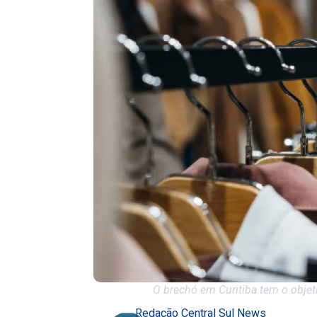
O brechó em Curitiba tem o objeti
Redação Central Sul News