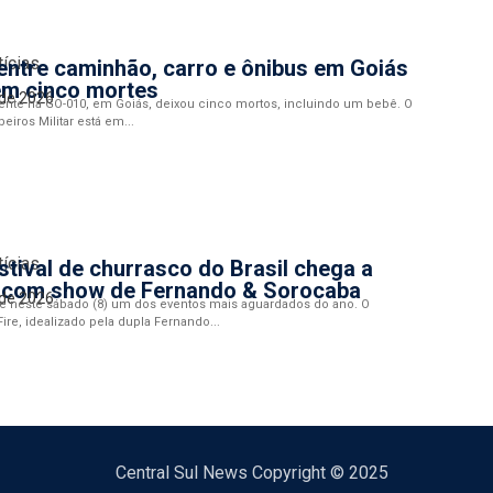
tícias
entre caminhão, carro e ônibus em Goiás
em cinco mortes
 de 2026
ente na GO-010, em Goiás, deixou cinco mortos, incluindo um bebê. O
iros Militar está em...
tícias
stival de churrasco do Brasil chega a
 com show de Fernando & Sorocaba
 de 2026
e neste sábado (8) um dos eventos mais aguardados do ano. O
ire, idealizado pela dupla Fernando...
Central Sul News Copyright © 2025