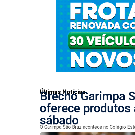
Últimas Notícias
Brechó Garimpa S
oferece produtos 
sábado
O Garimpa São Braz acontece no Colégio Est
roupas e acessórios a preços acessíveis, em u