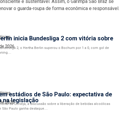
onsciente e sustentável. Assim, o Garimpa São Braz se
novar o guarda-roupa de forma econômica e responsável.
tícias
erlin inicia Bundesliga 2 com vitória sobre
 de 2026
Bundesliga 2, o Hertha Berlin superou o Bochum por 1 a 0, com gol de
ning....
tícias
em estádios de São Paulo: expectativa de
 na legislação
 de 2026
cional da Cerveja, a discussão sobre a liberação de bebidas alcoólicas
 São Paulo ganha destaque....