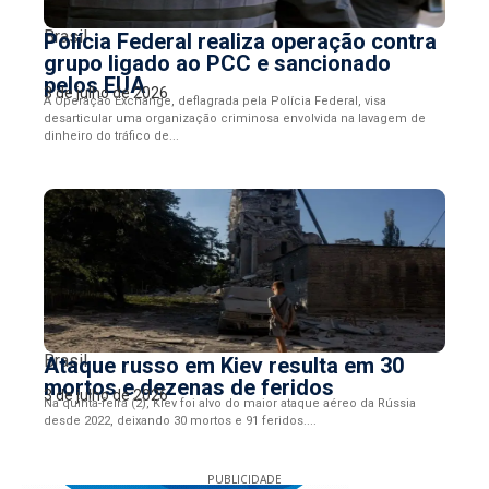
Brasil
Polícia Federal realiza operação contra
grupo ligado ao PCC e sancionado
pelos EUA
3 de julho de 2026
A Operação Exchange, deflagrada pela Polícia Federal, visa
desarticular uma organização criminosa envolvida na lavagem de
dinheiro do tráfico de...
Brasil
Ataque russo em Kiev resulta em 30
mortos e dezenas de feridos
3 de julho de 2026
Na quinta-feira (2), Kiev foi alvo do maior ataque aéreo da Rússia
desde 2022, deixando 30 mortos e 91 feridos....
PUBLICIDADE