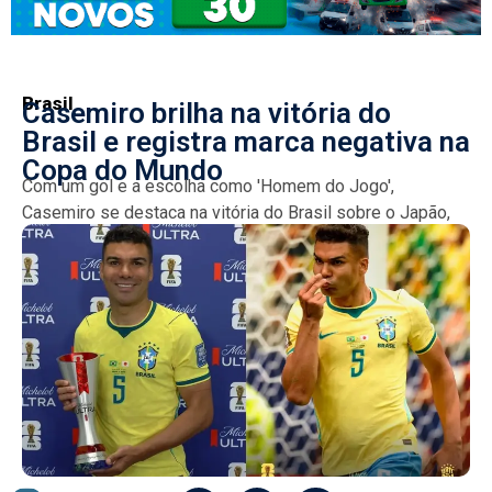
Brasil
Casemiro brilha na vitória do
Brasil e registra marca negativa na
Copa do Mundo
Com um gol e a escolha como 'Homem do Jogo',
Casemiro se destaca na vitória do Brasil sobre o Japão,
mas também se torna o...