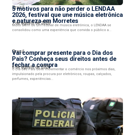
Brasil
5 motivos para não perder o LENDAA
2026, festival que une música eletrônica
e natureza em Morretes
7 de agosto de 2026
Muito além de um festival de música eletrônica, o LENDAA se
consolidou como uma experiência que convida o público a...
Brasil
Vai comprar presente para o Dia dos
Pais? Conheça seus direitos antes de
fechar a compra
6 de agosto de 2026
O Dia dos Pais deve movimentar o comércio nos próximos dias,
impulsionado pela procura por eletrônicos, roupas, calçados,
perfumes, experiências...