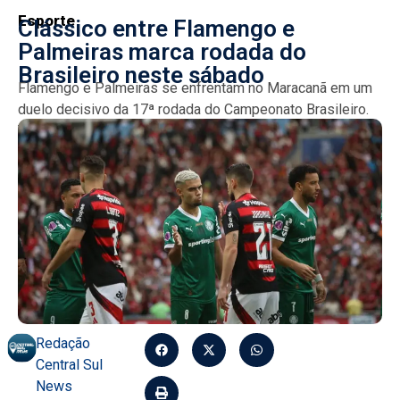
Esporte
Clássico entre Flamengo e
Palmeiras marca rodada do
Brasileiro neste sábado
Flamengo e Palmeiras se enfrentam no Maracanã em um
duelo decisivo da 17ª rodada do Campeonato Brasileiro.
Transmissão começa às 20h....
Redação
Central Sul
News