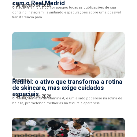
com o Real Madrid
5 de agosto de 2026
O atacante Vinícius Júnior apagou todas as publicações de sua
conta no Instagram, levantando especulações sobre uma possível
transferência para...
Esporte
Retinol: o ativo que transforma a rotina
de skincare, mas exige cuidados
especiais
5 de agosto de 2026
O retinol, derivado da vitamina A, é um aliado poderoso na rotina de
beleza, prometendo melhorias na textura e aparência...