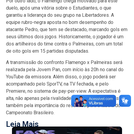
Por outro lado, o Flamengo chega motivado para este
duelo, após uma vitória sobre o Estudiantes, o que
garantiu a liderança do seu grupo na Libertadores. A
equipe rubro-negra aposta no bom desempenho do
atacante Pedro, que tem se destacado, marcando gols em
seus últimos dois jogos. Historicamente, o jogador é um
dos artilheiros do time contra o Palmeiras, com um total
de oito gols em 15 partidas disputadas.
A transmissão do confronto Flamengo x Palmeiras será
realizada pela Jovem Pan, com início às 20h no canal do
YouTube da emissora. Além disso, o jogo poderá ser
acompanhado pelo SporTV, na TV fechada, e pelo
Premiere, no sistema de pay-per-view. A expectativa é
alta, não apenas pela rivalidade entre as equipes, mas
também pela importância do resultado para a tabela do
Campeonato Brasileiro.
Leia Mais