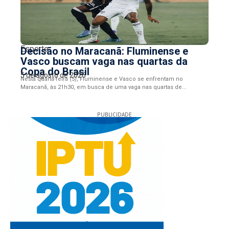
Esporte
Decisão no Maracanã: Fluminense e
Vasco buscam vaga nas quartas da
Copa do Brasil
5 de agosto de 2026
Nesta quarta-feira (5), Fluminense e Vasco se enfrentam no
Maracanã, às 21h30, em busca de uma vaga nas quartas de...
PUBLICIDADE