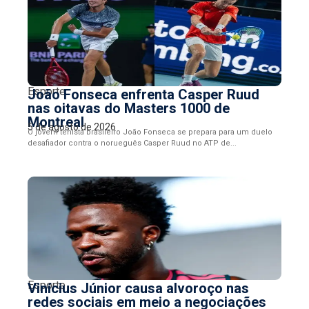
Esporte
João Fonseca enfrenta Casper Ruud
nas oitavas do Masters 1000 de
Montreal
5 de agosto de 2026
O jovem tenista brasileiro João Fonseca se prepara para um duelo
desafiador contra o norueguês Casper Ruud no ATP de...
Esporte
Vinícius Júnior causa alvoroço nas
redes sociais em meio a negociações