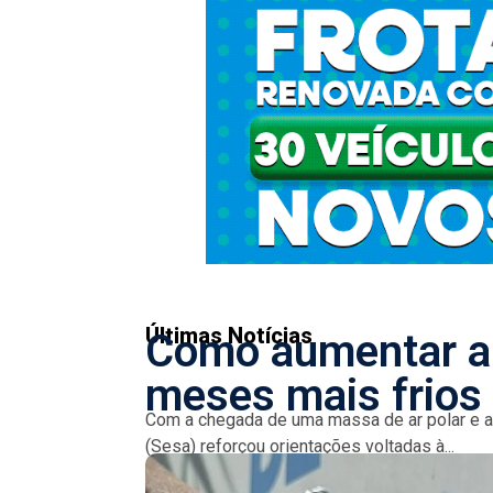
Últimas Notícias
Como aumentar a 
meses mais frios
Com a chegada de uma massa de ar polar e a
(Sesa) reforçou orientações voltadas à...