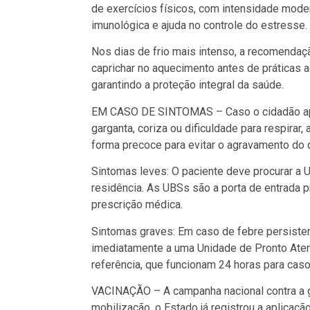
de exercícios físicos, com intensidade moder
imunológica e ajuda no controle do estresse.
Nos dias de frio mais intenso, a recomendaç
caprichar no aquecimento antes de práticas 
garantindo a proteção integral da saúde.
EM CASO DE SINTOMAS – Caso o cidadão apre
garganta, coriza ou dificuldade para respira
forma precoce para evitar o agravamento do 
Sintomas leves: O paciente deve procurar a
residência. As UBSs são a porta de entrada pr
prescrição médica.
Sintomas graves: Em caso de febre persistente
imediatamente a uma Unidade de Pronto Aten
referência, que funcionam 24 horas para cas
VACINAÇÃO – A campanha nacional contra a gr
mobilização, o Estado já registrou a aplicaç