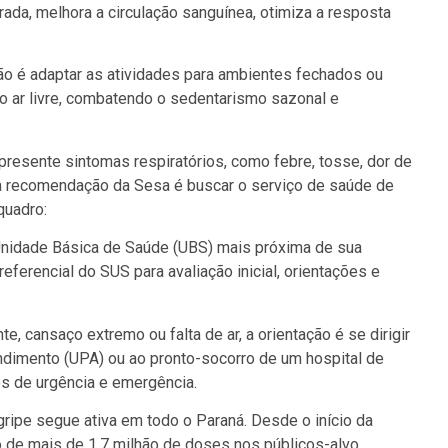
ada, melhora a circulação sanguínea, otimiza a resposta
ão é adaptar as atividades para ambientes fechados ou
ao ar livre, combatendo o sedentarismo sazonal e
sente sintomas respiratórios, como febre, tosse, dor de
r, a recomendação da Sesa é buscar o serviço de saúde de
quadro:
 Unidade Básica de Saúde (UBS) mais próxima de sua
eferencial do SUS para avaliação inicial, orientações e
, cansaço extremo ou falta de ar, a orientação é se dirigir
dimento (UPA) ou ao pronto-socorro de um hospital de
os de urgência e emergência.
ipe segue ativa em todo o Paraná. Desde o início da
ão de mais de 1,7 milhão de doses nos públicos-alvo