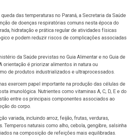
 queda das temperaturas no Paraná, a Secretaria da Saúde
venção de doenças respiratórias comuns nesta época do
ada, hidratação e prática regular de atividades físicas
ógico e podem reduzir riscos de complicações associadas
tério da Saúde previstas no Guia Alimentar e no Guia de
A orientação é priorizar alimentos in natura ou
o de produtos industrializados e ultraprocessados.
ínas exercem papel importante na produção das células de
ta imunológica. Nutrientes como vitaminas A, C, D, E e do
 estão entre os principais componentes associados ao
eção do corpo.
 variada, incluindo arroz, feijão, frutas, verduras,
. Temperos naturais como alho, cebola, gengibre, salsinha
ados na composição de refeições mais equilibradas.