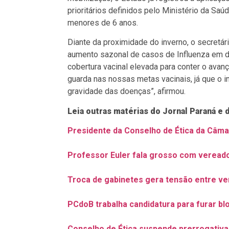
prioritários definidos pelo Ministério da Sa
menores de 6 anos.
Diante da proximidade do inverno, o secretár
aumento sazonal de casos de Influenza em di
cobertura vacinal elevada para conter o avan
guarda nas nossas metas vacinais, já que o in
gravidade das doenças”, afirmou.
Leia outras matérias do Jornal Paraná e 
Presidente da Conselho de Ética da Câma
Professor Euler fala grosso com veread
Troca de gabinetes gera tensão entre v
PCdoB trabalha candidatura para furar bl
Conselho de Ética suspende prerrogativa