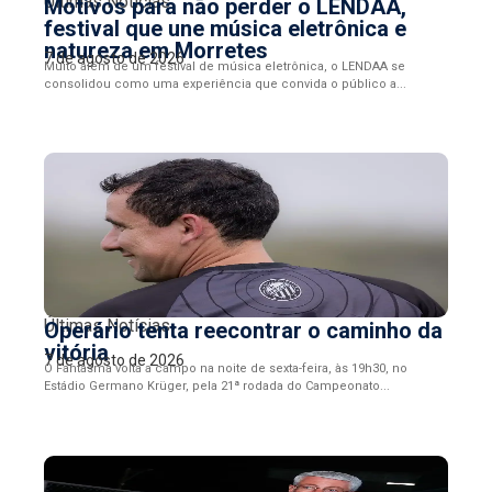
Últimas Notícias
Motivos para não perder o LENDAA,
festival que une música eletrônica e
natureza em Morretes
7 de agosto de 2026
Muito além de um festival de música eletrônica, o LENDAA se
consolidou como uma experiência que convida o público a...
Últimas Notícias
Operário tenta reecontrar o caminho da
vitória
7 de agosto de 2026
O Fantasma volta a campo na noite de sexta-feira, às 19h30, no
Estádio Germano Krüger, pela 21ª rodada do Campeonato...