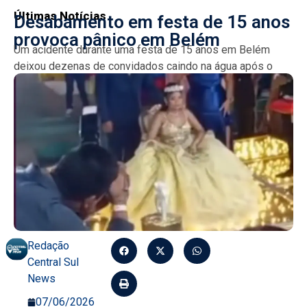
Últimas Notícias
Desabamento em festa de 15 anos
provoca pânico em Belém
Um acidente durante uma festa de 15 anos em Belém
deixou dezenas de convidados caindo na água após o
piso da casa de shows Palafita...
Redação
Central Sul
News
07/06/2026