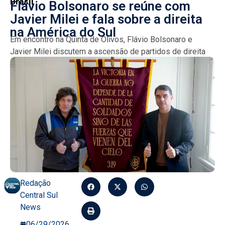
Brasil
Flávio Bolsonaro se reúne com
Javier Milei e fala sobre a direita
na América do Sul
Em encontro na Quinta de Olivos, Flávio Bolsonaro e
Javier Milei discutem a ascensão de partidos de direita
na América do Sul e o futuro...
Redação
Central Sul
News
06/29/2026