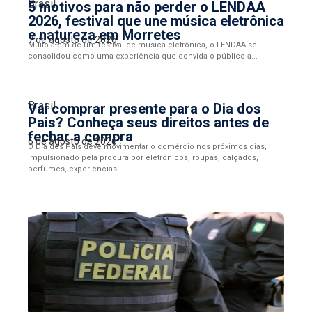
Brasil
5 motivos para não perder o LENDAA
2026, festival que une música eletrônica
e natureza em Morretes
7 de agosto de 2026
Muito além de um festival de música eletrônica, o LENDAA se
consolidou como uma experiência que convida o público a...
Brasil
Vai comprar presente para o Dia dos
Pais? Conheça seus direitos antes de
fechar a compra
6 de agosto de 2026
O Dia dos Pais deve movimentar o comércio nos próximos dias,
impulsionado pela procura por eletrônicos, roupas, calçados,
perfumes, experiências...