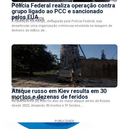
Brasil
Polícia Federal realiza operação contra
grupo ligado ao PCC e sancionado
pelos EUA
3 de julho de 2026
A Operação Exchange, deflagrada pela Polícia Federal, visa
desarticular uma organização criminosa envolvida na lavagem de
dinheiro do tráfico de...
Brasil
Ataque russo em Kiev resulta em 30
mortos e dezenas de feridos
3 de julho de 2026
Na quinta-feira (2), Kiev foi alvo do maior ataque aéreo da Rússia
desde 2022, deixando 30 mortos e 91 feridos....
PUBLICIDADE