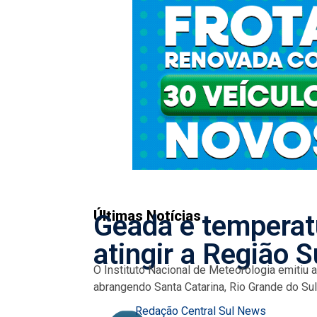
Últimas Notícias
Geada e temperat
atingir a Região S
O Instituto Nacional de Meteorologia emitiu a
abrangendo Santa Catarina, Rio Grande do Sul.
Redação Central Sul News