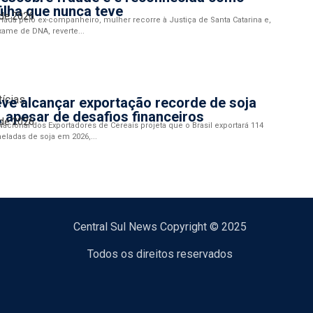
ilha que nunca teve
 de 2026
ada pelo ex-companheiro, mulher recorre à Justiça de Santa Catarina e,
ame de DNA, reverte...
tícias
eve alcançar exportação recorde de soja
 apesar de desafios financeiros
 de 2026
acional dos Exportadores de Cereais projeta que o Brasil exportará 114
eladas de soja em 2026,...
Central Sul News Copyright © 2025
Todos os direitos reservados