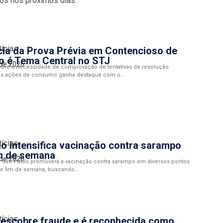
os nos próximos dias.
tícias
cia da Prova Prévia em Contencioso de
 é Tema Central no STJ
 de 2026
obre a necessidade de comprovação de tentativas de resolução
 nas ações de consumo ganha destaque com o...
tícias
o intensifica vacinação contra sarampo
im de semana
 de 2026
de São Paulo promoverá a vacinação contra sarampo em diversos pontos
te fim de semana, buscando...
tícias
descobre fraude e é reconhecida como