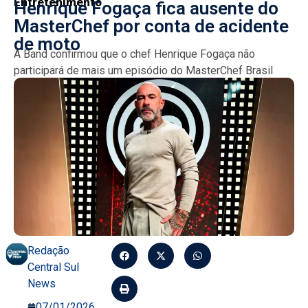
Entretenimento
Henrique Fogaça fica ausente do
MasterChef por conta de acidente
de moto
A Band confirmou que o chef Henrique Fogaça não
participará de mais um episódio do MasterChef Brasil
devido a um acidente de moto sofrido em...
Redação
Central Sul
News
07/01/2026