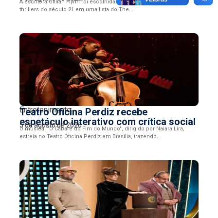
A escritora Gillian Flynn foi escolhida como a melhor autora de
thrillers do século 21 em uma lista do The...
Entretenimento
Teatro Oficina Perdiz recebe
espetáculo interativo com crítica social
5 de agosto de 2026
O musical "O Cabaré do Fim do Mundo", dirigido por Naiara Lira,
estreia no Teatro Oficina Perdiz em Brasília, trazendo...