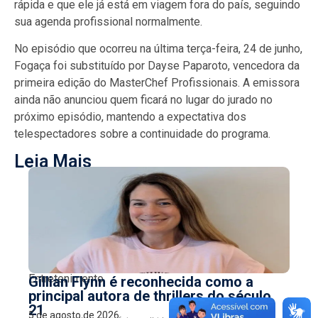
rápida e que ele já está em viagem fora do país, seguindo
sua agenda profissional normalmente.
No episódio que ocorreu na última terça-feira, 24 de junho,
Fogaça foi substituído por Dayse Paparoto, vencedora da
primeira edição do MasterChef Profissionais. A emissora
ainda não anunciou quem ficará no lugar do jurado no
próximo episódio, mantendo a expectativa dos
telespectadores sobre a continuidade do programa.
Leia Mais
Entretenimento
Gillian Flynn é reconhecida como a
principal autora de thrillers do século
21
5 de agosto de 2026