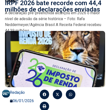
Geral
IRPF 2026 bate recorde com 44,4
milhões de declarações enviadas
A declaração pré-preenchida alcançou em 2026 o maior
nível de adesão da série histórica – Foto: Rafa
Neddermeyer/Agência Brasil A Receita Federal recebeu
44,39 milhões...
Redação
06/01/2026