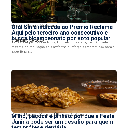
Geral
,
Últimas Notícias
Oral Sin é indicada ao Prêmio Reclame
Aqui pelo terceiro ano consecutivo e
busca bicampeonato por voto popular
8 de julho de 2026
Rede de implantes dentários, fundada no Paraná, mantém selo
máximo de reputação da plataforma e reforça compromisso com a
experiência...
Geral
,
Paraná
,
Saúde
,
Últimas Notícias
Milho, paçoca e pinhão: por que a Festa
Junina pode ser um desafio para quem
tem prótese dentária