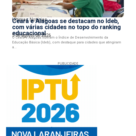
Últimas Notícias
Ceará e Alagoas se destacam no Ideb,
com várias cidades no topo do ranking
educacional
5 de agosto de 2026
O Ceará e Alagoas lideram o Índice de Desenvolvimento da
Educação Básica (Ideb), com destaque para cidades que atingiram
a...
PUBLICIDADE