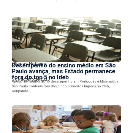
Últimas Notícias
Desempenho do ensino médio em São
Paulo avança, mas Estado permanece
fora do top 5 no Ideb
5 de agosto de 2026
Apesar de melhorias no desempenho em Português e Matemática,
São Paulo continua fora dos cinco primeiros lugares no Ideb,
ocupando...