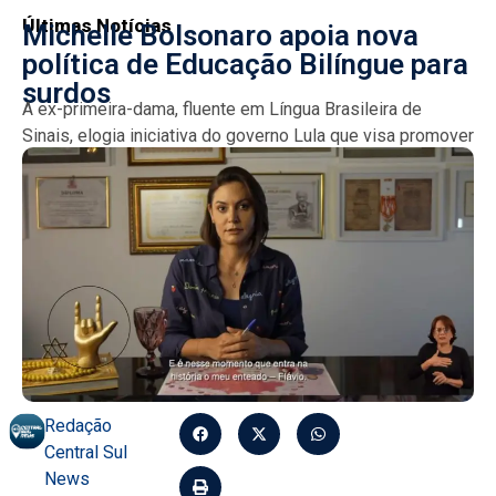
Últimas Notícias
Michelle Bolsonaro apoia nova
política de Educação Bilíngue para
surdos
A ex-primeira-dama, fluente em Língua Brasileira de
Sinais, elogia iniciativa do governo Lula que visa promover
a inclusão da comunidade surda na educação....
Redação
Central Sul
News