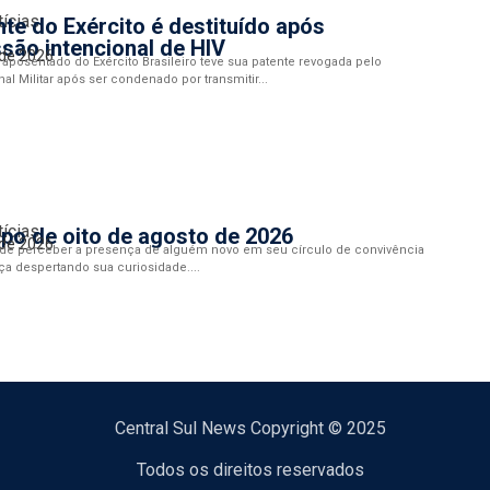
tícias
te do Exército é destituído após
são intencional de HIV
 de 2026
aposentado do Exército Brasileiro teve sua patente revogada pelo
al Militar após ser condenado por transmitir...
tícias
po de oito de agosto de 2026
 de 2026
de perceber a presença de alguém novo em seu círculo de convivência
ça despertando sua curiosidade....
Central Sul News Copyright © 2025
Todos os direitos reservados