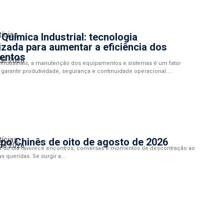
tícias
Química Industrial: tecnologia
izada para aumentar a eficiência dos
entos
 de 2026
industriais, a manutenção dos equipamentos e sistemas é um fator
 garantir produtividade, segurança e continuidade operacional....
tícias
po Chinês de oito de agosto de 2026
 de 2026
a do dia favorece encontros, conversas e momentos de descontração ao
 queridas. Se surgir a...