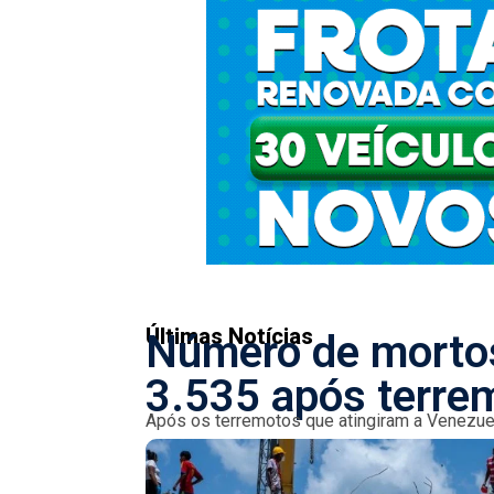
Últimas Notícias
Número de mortos
3.535 após terre
Após os terremotos que atingiram a Venezuela
de fatalidades para 3.535. O país enfrenta...