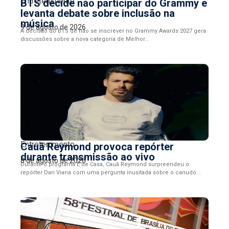
Entretenimento
BTS decide não participar do Grammy e
levanta debate sobre inclusão na
música
9 de agosto de 2026
A decisão do BTS de não se inscrever no Grammy Awards 2027 gera
discussões sobre a nova categoria de Melhor...
Entretenimento
Cauã Reymond provoca repórter
durante transmissão ao vivo
8 de agosto de 2026
Durante o programa É de Casa, Cauã Reymond surpreendeu o
repórter Dan Viana com uma pergunta inusitada sobre o canudo...