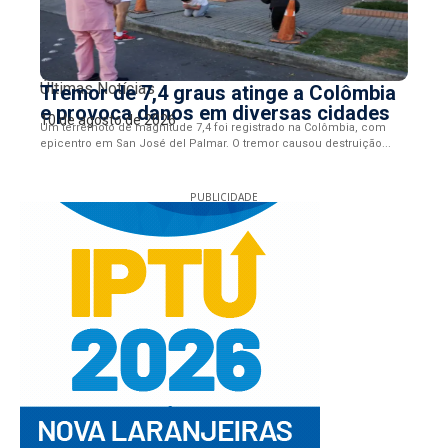
Últimas Notícias
Tremor de 7,4 graus atinge a Colômbia
e provoca danos em diversas cidades
10 de agosto de 2026
Um terremoto de magnitude 7,4 foi registrado na Colômbia, com
epicentro em San José del Palmar. O tremor causou destruição...
PUBLICIDADE