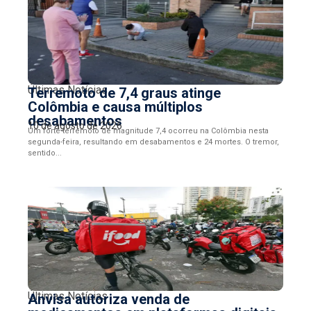
Últimas Notícias
Terremoto de 7,4 graus atinge
Colômbia e causa múltiplos
desabamentos
10 de agosto de 2026
Um forte terremoto de magnitude 7,4 ocorreu na Colômbia nesta
segunda-feira, resultando em desabamentos e 24 mortes. O tremor,
sentido...
Últimas Notícias
Anvisa autoriza venda de