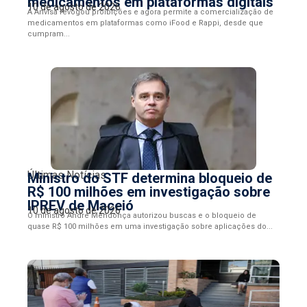
medicamentos em plataformas digitais
10 de agosto de 2026
A Anvisa revogou proibições e agora permite a comercialização de
medicamentos em plataformas como iFood e Rappi, desde que
cumpram...
Últimas Notícias
Ministro do STF determina bloqueio de
R$ 100 milhões em investigação sobre
IPREV de Maceió
10 de agosto de 2026
O ministro André Mendonça autorizou buscas e o bloqueio de
quase R$ 100 milhões em uma investigação sobre aplicações do...