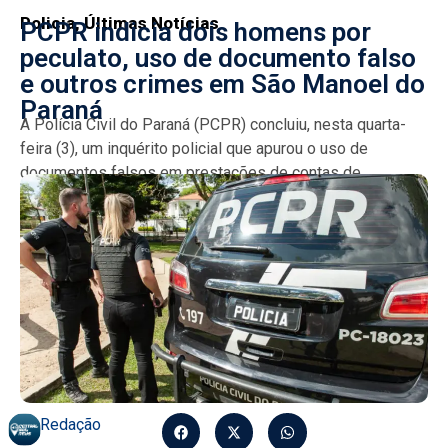
Policia
,
Últimas Notícias
PCPR indicia dois homens por
peculato, uso de documento falso
e outros crimes em São Manoel do
Paraná
A Polícia Civil do Paraná (PCPR) concluiu, nesta quarta-
feira (3), um inquérito policial que apurou o uso de
documentos falsos em prestações de contas de...
Redação