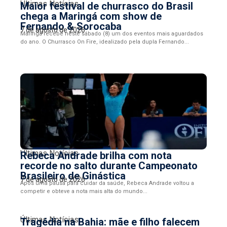
Últimas Notícias
Maior festival de churrasco do Brasil
chega a Maringá com show de
Fernando & Sorocaba
7 de agosto de 2026
Maringá recebe neste sábado (8) um dos eventos mais aguardados
do ano. O Churrasco On Fire, idealizado pela dupla Fernando...
Últimas Notícias
Rebeca Andrade brilha com nota
recorde no salto durante Campeonato
Brasileiro de Ginástica
7 de agosto de 2026
Após uma pausa para cuidar da saúde, Rebeca Andrade voltou a
competir e obteve a nota mais alta do mundo...
Últimas Notícias
Tragédia na Bahia: mãe e filho falecem