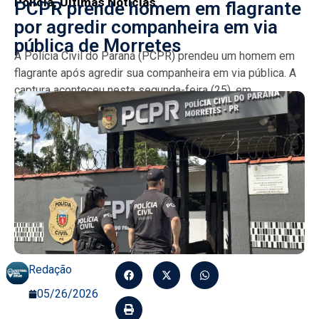
Policia
,
Últimas Notícias
PCPR prende homem em flagrante
por agredir companheira em via
pública de Morretes
A Polícia Civil do Paraná (PCPR) prendeu um homem em
flagrante após agredir sua companheira em via pública. A
captura aconteceu nesta segunda-feira (25), em...
Redação
05/26/2026