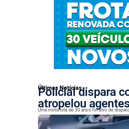
Últimas Notícias
Policial dispara 
atropelou agentes
Uma motorista de 30 anos foi alvo de disparo
Anticrime em Le Cannet. O incidente, que...