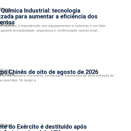
tícias
Química Industrial: tecnologia
izada para aumentar a eficiência dos
entos
 de 2026
industriais, a manutenção dos equipamentos e sistemas é um fator
 garantir produtividade, segurança e continuidade operacional....
tícias
po Chinês de oito de agosto de 2026
 de 2026
a do dia favorece encontros, conversas e momentos de descontração ao
 queridas. Se surgir a...
tícias
te do Exército é destituído após