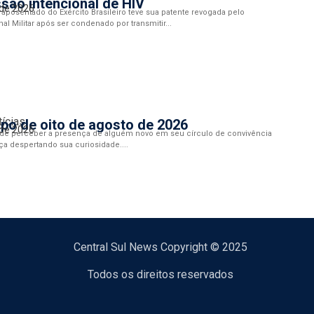
são intencional de HIV
 de 2026
aposentado do Exército Brasileiro teve sua patente revogada pelo
al Militar após ser condenado por transmitir...
tícias
po de oito de agosto de 2026
 de 2026
de perceber a presença de alguém novo em seu círculo de convivência
ça despertando sua curiosidade....
Central Sul News Copyright © 2025
Todos os direitos reservados