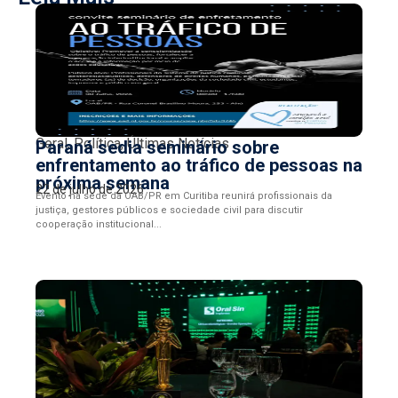
Geral
,
Política
,
Últimas Notícias
Paraná sedia seminário sobre
enfrentamento ao tráfico de pessoas na
próxima semana
22 de julho de 2026
Evento na sede da OAB/PR em Curitiba reunirá profissionais da
justiça, gestores públicos e sociedade civil para discutir
cooperação institucional...