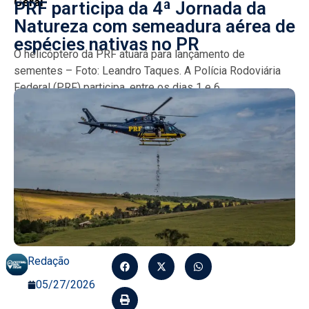
Geral
PRF participa da 4ª Jornada da
Natureza com semeadura aérea de
espécies nativas no PR
O helicóptero da PRF atuará para lançamento de
sementes – Foto: Leandro Taques. A Polícia Rodoviária
Federal (PRF) participa, entre os dias 1 e 6...
Redação
05/27/2026