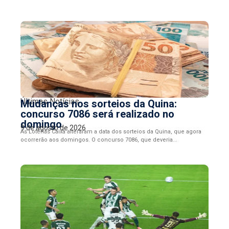
Últimas Notícias
Mudanças nos sorteios da Quina:
concurso 7086 será realizado no
domingo
9 de agosto de 2026
As Loterias Caixa alteraram a data dos sorteios da Quina, que agora
ocorrerão aos domingos. O concurso 7086, que deveria...