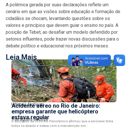
A polêmica gerada por suas declarações reflete um
cenário em que as visões sobre educação e formação de
cidadãos se chocam, levantando questões sobre os
valores e princípios que devem guiar o ensino no país. A
posição de Tebet, ao desafiar um modelo defendido por
setores influentes, pode trazer novas discussões para o
debate político e educacional nos próximos meses.
Leia Mais
Últimas Notícias
Acidente aéreo no Rio de Janeiro:
empresa garante que helicóptero
estava regular
9 de agosto de 2026
O advogado da Voos Rio Panorâmico afirmou que a aeronave tinha
todos os alvarás e estava com a manutenção em...