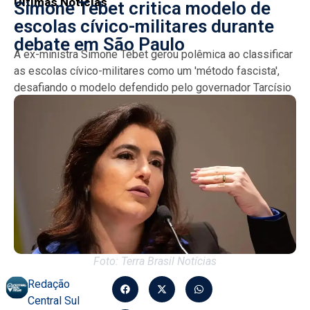
Últimas Notícias
Simone Tebet critica modelo de
escolas cívico-militares durante
debate em São Paulo
A ex-ministra Simone Tebet gerou polêmica ao classificar
as escolas cívico-militares como um 'método fascista',
desafiando o modelo defendido pelo governador Tarcísio
de Freitas e...
Foto: Terra Brasil Notícias
Redação
Central Sul