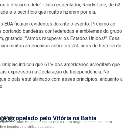
os o discurso dele". Outro espectador, Randy Cole, de 62
de e o sacrifício que muitos fizeram por ela.
os EUA ficaram evidentes durante o evento. Próximo ao
ns portando bandeiras confederadas e emblemas do grupo
am, gritando: "Vamos recuperar os Estados Unidos!". Essa
para muitos americanos sobre os 250 anos de história do
uinnipiac indicou que 61% dos americanos acreditam que
eais expressos na Declaração de Independência. No
 que o país está alinhado com esses princípios, enquanto a
o.
tícias
o é atropelado pelo Vitória na Bahia
 de 2026
o técnico Odair Hellmann escala mal o rubro negro paranaense, com
 e jogadores distribuídos para...