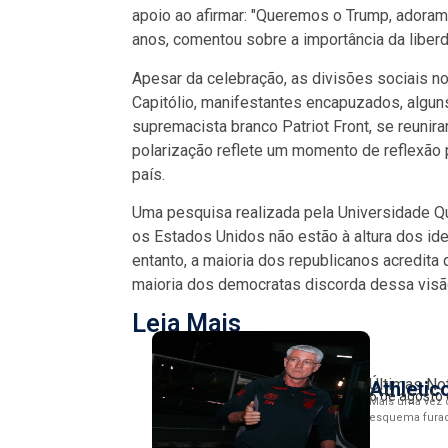
apoio ao afirmar: "Queremos o Trump, adoram
anos, comentou sobre a importância da liberda
Apesar da celebração, as divisões sociais n
Capitólio, manifestantes encapuzados, algu
supremacista branco Patriot Front, se reunir
polarização reflete um momento de reflexão 
país.
Uma pesquisa realizada pela Universidade Q
os Estados Unidos não estão à altura dos id
entanto, a maioria dos republicanos acredita
maioria dos democratas discorda dessa visã
Leia Mais
Últimas No
Athletic
6 de agosto
Mais uma vez 
esquema furado