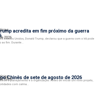
tícias
rump acredita em fim próximo da guerra
ã
 de 2026
dos Estados Unidos, Donald Trump, declarou que a guerra com o Irã pode
 ao fim. Durante...
tícias
po Chinês de sete de agosto de 2026
 de 2026
orece o planejamento e a organização. Antes de iniciar um novo projeto,
ibilidades com calma...