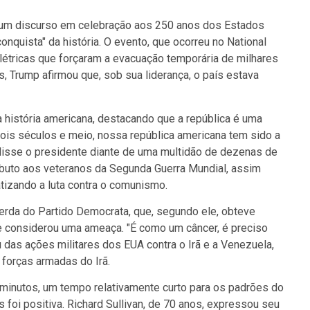
u um discurso em celebração aos 250 anos dos Estados
nquista" da história. O evento, que ocorreu no National
létricas que forçaram a evacuação temporária de milhares
, Trump afirmou que, sob sua liderança, o país estava
a história americana, destacando que a república é uma
dois séculos e meio, nossa república americana tem sido a
 disse o presidente diante de uma multidão de dezenas de
ibuto aos veteranos da Segunda Guerra Mundial, assim
tizando a luta contra o comunismo.
querda do Partido Democrata, que, segundo ele, obteve
 ele considerou uma ameaça. "É como um câncer, é preciso
ou das ações militares dos EUA contra o Irã e a Venezuela,
 forças armadas do Irã.
minutos, um tempo relativamente curto para os padrões do
 foi positiva. Richard Sullivan, de 70 anos, expressou seu